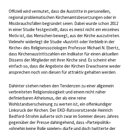
Offiziell wird vermutet, dass die Austritte in personellen,
regional problematischen Kirchenamtsbesetzungen oder in
Missbrauchsfällen begründet seien. Dabei wurde schon 2012
in einer Studie festgestellt, dass es meist nicht ein einzelnes
Motiv ist, das Menschen bewegt, aus der Kirche auszutreten.
Vielmehr widerlegt die Studie »Austritt oder Verbleib in der
Kirche« des Religionssoziologen Professor Michael N. Ebertz,
dass Kirchenaustrittszahlen ein Indikator für einen aktuellen
Dissens der Mitglieder mit ihrer Kirche sind. Es scheint eher
einfach so, dass die Angebote der Kirchen Erwachsene weder
ansprechen noch von diesen für attraktiv gehalten werden.
Dahinter stehen neben den Tendenzen zu einer allgemein
verbreiteten Religionslosigkeit und einem nicht näher
definierbaren Atheismus, der als eine reine
Wohlstandserscheinung zu werten ist, ein offenkundiger
Linksruck der Kirchen. Der EKD-Ratsvorsitzende Heinrich
Bedford-Strohm äußerte sich zwar im Sommer dieses Jahres
gegenüber der Presse dahingehend, dass »Parteipolitik«
»ohnehin keine Rolle spielen« dürfe und doch twitterte der