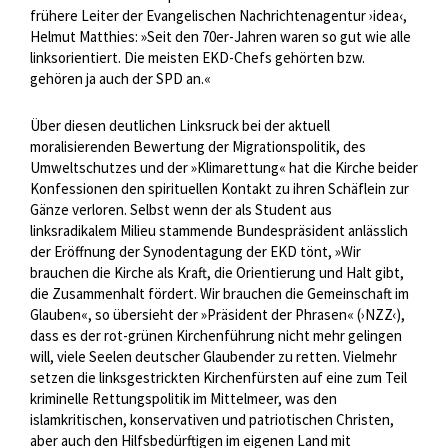
frühere Leiter der Evangelischen Nachrichtenagentur ›idea‹,
Helmut Matthies: »Seit den 70er-Jahren waren so gut wie alle
linksorientiert. Die meisten EKD-Chefs gehörten bzw.
gehören ja auch der SPD an.«
Über diesen deutlichen Linksruck bei der aktuell
moralisierenden Bewertung der Migrationspolitik, des
Umweltschutzes und der »Klimarettung« hat die Kirche beider
Konfessionen den spirituellen Kontakt zu ihren Schäflein zur
Gänze verloren. Selbst wenn der als Student aus
linksradikalem Milieu stammende Bundespräsident anlässlich
der Eröffnung der Synodentagung der EKD tönt, »Wir
brauchen die Kirche als Kraft, die Orientierung und Halt gibt,
die Zusammenhalt fördert. Wir brauchen die Gemeinschaft im
Glauben«, so übersieht der »Präsident der Phrasen« (›NZZ‹),
dass es der rot-grünen Kirchenführung nicht mehr gelingen
will, viele Seelen deutscher Glaubender zu retten. Vielmehr
setzen die linksgestrickten Kirchenfürsten auf eine zum Teil
kriminelle Rettungspolitik im Mittelmeer, was den
islamkritischen, konservativen und patriotischen Christen,
aber auch den Hilfsbedürftigen im eigenen Land mit