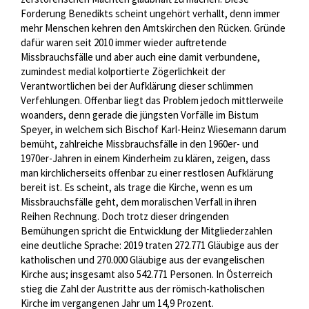
Forderung Benedikts scheint ungehört verhallt, denn immer
mehr Menschen kehren den Amtskirchen den Rücken. Gründe
dafür waren seit 2010 immer wieder auftretende
Missbrauchsfälle und aber auch eine damit verbundene,
zumindest medial kolportierte Zögerlichkeit der
Verantwortlichen bei der Aufklärung dieser schlimmen
Verfehlungen. Offenbar liegt das Problem jedoch mittlerweile
woanders, denn gerade die jüngsten Vorfälle im Bistum
Speyer, in welchem sich Bischof Karl-Heinz Wiesemann darum
bemüht, zahlreiche Missbrauchsfälle in den 1960er- und
1970er-Jahren in einem Kinderheim zu klären, zeigen, dass
man kirchlicherseits offenbar zu einer restlosen Aufklärung
bereit ist. Es scheint, als trage die Kirche, wenn es um
Missbrauchsfälle geht, dem moralischen Verfall in ihren
Reihen Rechnung. Doch trotz dieser dringenden
Bemühungen spricht die Entwicklung der Mitgliederzahlen
eine deutliche Sprache: 2019 traten 272.771 Gläubige aus der
katholischen und 270.000 Gläubige aus der evangelischen
Kirche aus; insgesamt also 542.771 Personen. In Österreich
stieg die Zahl der Austritte aus der römisch-katholischen
Kirche im vergangenen Jahr um 14,9 Prozent.