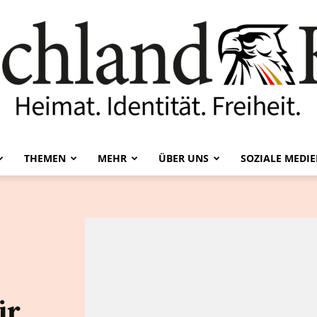
THEMEN
MEHR
ÜBER UNS
SOZIALE MEDI
Deutschland-
Kurier
ür