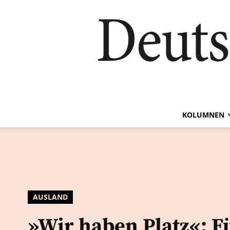
KOLUMNEN
AUSLAND
»Wir haben Platz«: F