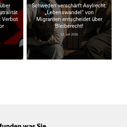
über
Schweden verschärft Asylrecht:
tralität
„Lebenswandel“ von
t Verbot
Migranten entscheidet über
or
Bleiberecht!
22. Juli 2026
funden was Sie