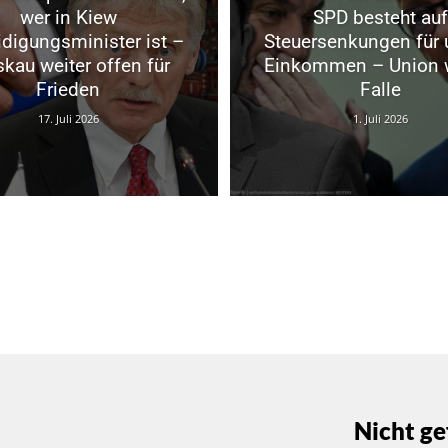
wer in Kiew
SPD besteht auf
idigungsminister ist –
Steuersenkungen für 
kau weiter offen für
Einkommen – Union w
Frieden
Falle
17. Juli 2026
1. Juli 2026
Nicht ge