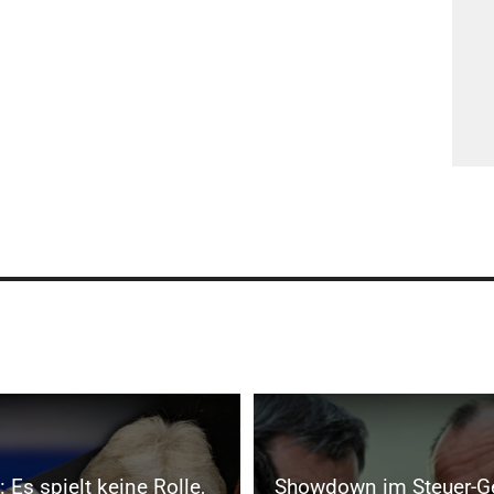
 Es spielt keine Rolle,
Showdown im Steuer-G