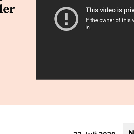
der
N