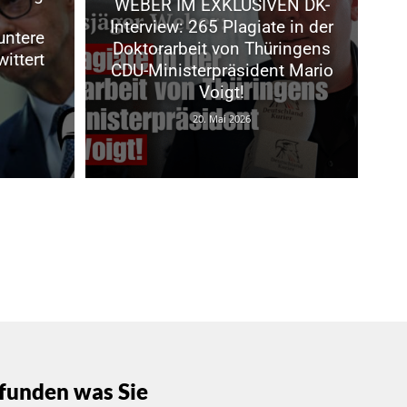
WEBER IM EXKLUSIVEN DK-
Interview: 265 Plagiate in der
untere
Doktorarbeit von Thüringens
ittert
CDU-Ministerpräsident Mario
Voigt!
20. Mai 2026
funden was Sie