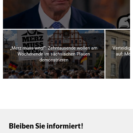
„Merz muss weg!“: Zehntausende wollen am
Verteidigu
Wochenende im sächsischen Plauen
auf: Meh
demonstrieren
Bleiben Sie informiert!