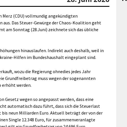
rich Merz (CDU) vollmundig angekündigten
en aus. Das Steuer-Gewürge der Chaos-Koalition geht
mt am Sonntag (28.Juni) zeichnete sich das übliche
erhöhungen hinauslaufen. Indirekt auch deshalb, weil in
Ukraine-Hilfen im Bundeshaushalt eingeplant sind.
erkauft, wozu die Regierung ohnedies jedes Jahr
freie Grundfreibetrag muss wegen der sogenannten
o erhöht werden.
von Gesetz wegen so angepasst werden, dass eine
ht automatisch dazu führt, dass sich die Steuerlast
 bis neun Milliarden Euro. Aktuell beträgt der von der
nen Single 12.348 Euro, für zusammenveranlagte
r) gilt ein Grundfreibetrag von 24.696 Euro.