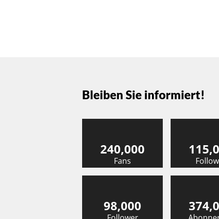
Bleiben Sie informiert!
240,000
115,
Fans
Follow
98,000
374,
Follower
Abonne