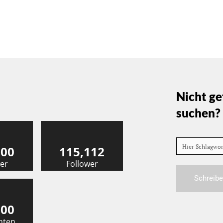
Nicht ge
suchen?
Hier Schlagwo
000
115,112
er
Follower
Schreibe
000
nten