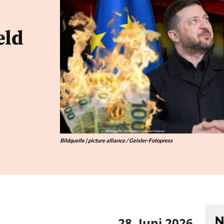
eld
Bildquelle | picture alliance / Geisler-Fotopress
N
28. Juni 2026