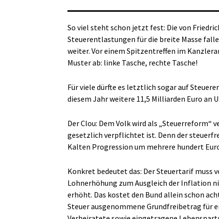
So viel steht schon jetzt fest: Die von Fried
Steuerentlastungen für die breite Masse fall
weiter. Vor einem Spitzentreffen im Kanzlera
Muster ab: linke Tasche, rechte Tasche!
Für viele dürfte es letztlich sogar auf Steuer
diesem Jahr weitere 11,5 Milliarden Euro an 
Der Clou: Dem Volk wird als „Steuerreform“ v
gesetzlich verpflichtet ist. Denn der steuer
Kalten Progression um mehrere hundert Eur
Konkret bedeutet das: Der Steuertarif muss 
Lohnerhöhung zum Ausgleich der Inflation nic
erhöht. Das kostet den Bund allein schon acht
Steuer ausgenommene Grundfreibetrag für ei
Verheiratete sowie eingetragene Lebenspartne