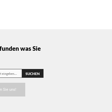
funden was Sie
SUCHEN
rt eingeben…
n Sie uns!