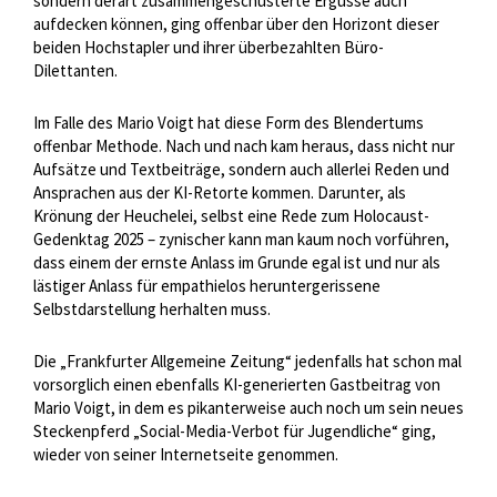
sondern derart zusammengeschusterte Ergüsse auch
aufdecken können, ging offenbar über den Horizont dieser
beiden Hochstapler und ihrer überbezahlten Büro-
Dilettanten.
Im Falle des Mario Voigt hat diese Form des Blendertums
offenbar Methode. Nach und nach kam heraus, dass nicht nur
Aufsätze und Textbeiträge, sondern auch allerlei Reden und
Ansprachen aus der KI-Retorte kommen. Darunter, als
Krönung der Heuchelei, selbst eine Rede zum Holocaust-
Gedenktag 2025 – zynischer kann man kaum noch vorführen,
dass einem der ernste Anlass im Grunde egal ist und nur als
lästiger Anlass für empathielos heruntergerissene
Selbstdarstellung herhalten muss.
Die „Frankfurter Allgemeine Zeitung“ jedenfalls hat schon mal
vorsorglich einen ebenfalls KI-generierten Gastbeitrag von
Mario Voigt, in dem es pikanterweise auch noch um sein neues
Steckenpferd „Social-Media-Verbot für Jugendliche“ ging,
wieder von seiner Internetseite genommen.