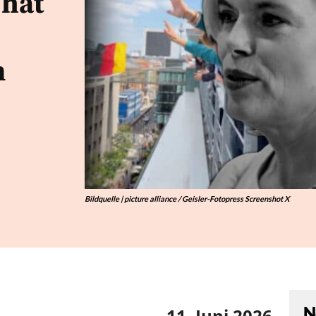
 hat
m
Bildquelle | picture alliance / Geisler-Fotopress Screenshot X
N
11. Juni 2026