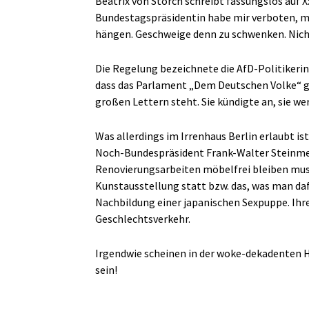
Beatrix von Storch schreibt fassungslos auf X:
Bundestagspräsidentin habe mir verboten, 
hängen. Geschweige denn zu schwenken. Nicht 
Die Regelung bezeichnete die AfD-Politikerin
dass das Parlament „Dem Deutschen Volke“ geh
großen Lettern steht. Sie kündigte an, sie wer
Was allerdings im Irrenhaus Berlin erlaubt ist
Noch-Bundespräsident Frank-Walter Steinmeie
Renovierungsarbeiten möbelfrei bleiben muss
Kunstausstellung statt bzw. das, was man daf
Nachbildung einer japanischen Sexpuppe. Ihre
Geschlechtsverkehr.
Irgendwie scheinen in der woke-dekadenten 
sein!