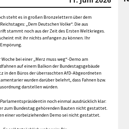
och steht es in großen Bronzelettern über dem
 Reichstages: „Dem Deutschen Volke“. Die aus
ft stammt noch aus der Zeit des Ersten Weltkrieges.
cheint mit ihr nichts anfangen zu können. Ihr
r Empörung.
er Woche bei einer „Merz muss weg“-Demo am
dfahnen auf einem Balkon der Bundestagsgebäude
atz in den Büros der überraschten AfD-Abgeordneten
rlamentarier wurden darüber belehrt, dass Fahnen bzw.
usordnung darstellen würden.
 Parlamentspräsidentin noch einmal ausdrücklich klar:
ler zum Bundestag gehörenden Bauten nicht gestattet.
n einer vorbeiziehenden Demo sei nicht gestattet.