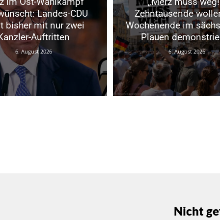
z im Ost-Wahlkampf
„Merz muss weg!
wünscht: Landes-CDU
Zehntausende wolle
t bisher mit nur zwei
Wochenende im sächs
Kanzler-Auftritten
Plauen demonstrie
6. August 2026
6. August 2026
Nicht ge