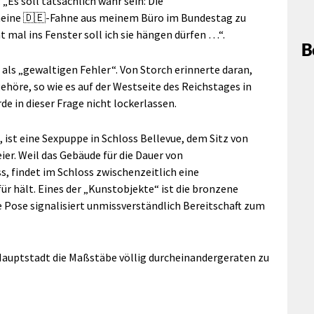
 „Es soll tatsächlich wahr sein: Die
meine 🇩🇪-Fahne aus meinem Büro im Bundestag zu
mal ins Fenster soll ich sie hängen dürfen …“.
B
 als „gewaltigen Fehler“. Von Storch erinnerte daran,
öre, so wie es auf der Westseite des Reichstages in
de in dieser Frage nicht lockerlassen.
, ist eine Sexpuppe in Schloss Bellevue, dem Sitz von
r. Weil das Gebäude für die Dauer von
, findet im Schloss zwischenzeitlich eine
ür hält. Eines der „Kunstobjekte“ ist die bronzene
 Pose signalisiert unmissverständlich Bereitschaft zum
Hauptstadt die Maßstäbe völlig durcheinandergeraten zu