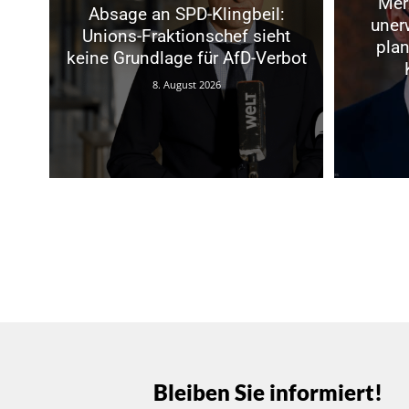
Mer
Absage an SPD-Klingbeil:
uner
Unions-Fraktionschef sieht
plan
keine Grundlage für AfD-Verbot
8. August 2026
Bleiben Sie informiert!