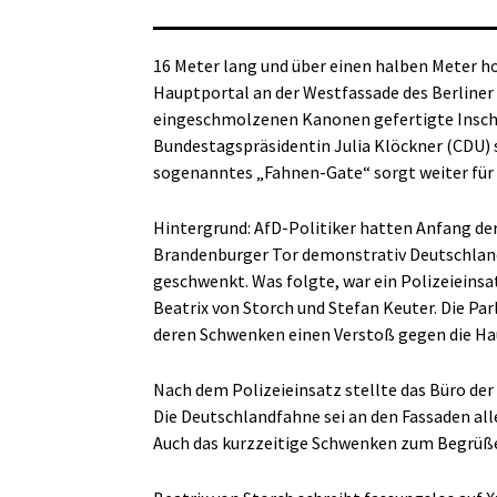
16 Meter lang und über einen halben Meter h
Hauptportal an der Westfassade des Berliner
eingeschmolzenen Kanonen gefertigte Inschri
Bundestagspräsidentin Julia Klöckner (CDU) s
sogenanntes „Fahnen-Gate“ sorgt weiter fü
Hintergrund: AfD-Politiker hatten Anfang d
Brandenburger Tor demonstrativ Deutschlan
geschwenkt. Was folgte, war ein Polizeieins
Beatrix von Storch und Stefan Keuter. Die Pa
deren Schwenken einen Verstoß gegen die Ha
Nach dem Polizeieinsatz stellte das Büro der
Die Deutschlandfahne sei an den Fassaden al
Auch das kurzzeitige Schwenken zum Begrüße