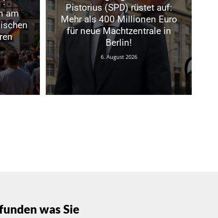
“:
Pistorius (SPD) rüstet auf:
n am
Mehr als 400 Millionen Euro
ischen
für neue Machtzentrale in
ren
Berlin!
6. August 2026
funden was Sie