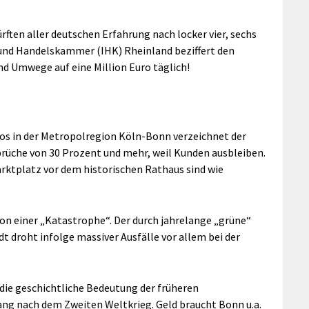
ften aller deutschen Erfahrung nach locker vier, sechs
 und Handelskammer (IHK) Rheinland beziffert den
nd Umwege auf eine Million Euro täglich!
os in der Metropolregion Köln-Bonn verzeichnet der
rüche von 30 Prozent und mehr, weil Kunden ausbleiben.
rktplatz vor dem historischen Rathaus sind wie
n einer „Katastrophe“. Der durch jahrelange „grüne“
 droht infolge massiver Ausfälle vor allem bei der
die geschichtliche Bedeutung der früheren
ng nach dem Zweiten Weltkrieg. Geld braucht Bonn u.a.