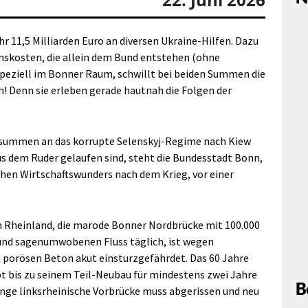
r 11,5 Milliarden Euro an diversen Ukraine-Hilfen. Dazu
nskosten, die allein dem Bund entstehen (ohne
peziell im Bonner Raum, schwillt bei beiden Summen die
h! Denn sie erleben gerade hautnah die Folgen der
summen an das korrupte Selenskyj-Regime nach Kiew
us dem Ruder gelaufen sind, steht die Bundesstadt Bonn,
chen Wirtschaftswunders nach dem Krieg, vor einer
 Rheinland, die marode Bonner Nordbrücke mit 100.000
und sagenumwobenen Fluss täglich, ist wegen
m porösen Beton akut einsturzgefährdet. Das 60 Jahre
ibt bis zu seinem Teil-Neubau für mindestens zwei Jahre
B
nge linksrheinische Vorbrücke muss abgerissen und neu