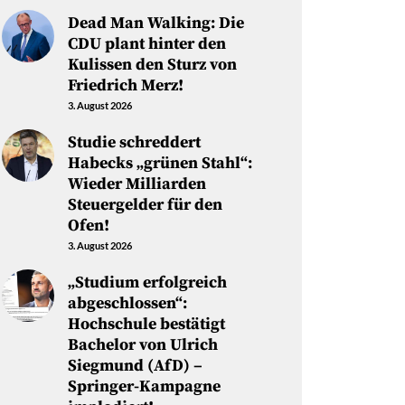
Dead Man Walking: Die
CDU plant hinter den
Kulissen den Sturz von
Friedrich Merz!
3. August 2026
Studie schreddert
Habecks „grünen Stahl“:
Wieder Milliarden
Steuergelder für den
Ofen!
3. August 2026
„Studium erfolgreich
abgeschlossen“:
Hochschule bestätigt
Bachelor von Ulrich
Siegmund (AfD) –
Springer-Kampagne