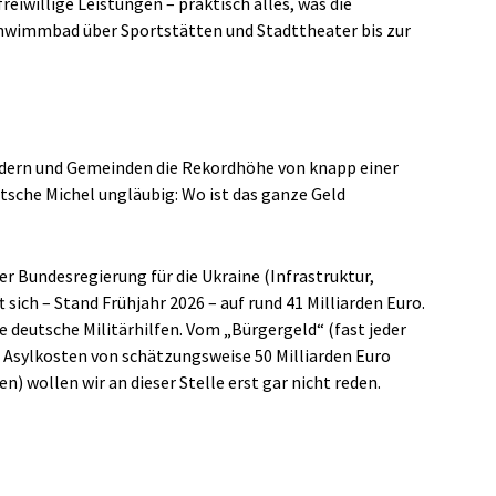
eiwillige Leistungen – praktisch alles, was die
hwimmbad über Sportstätten und Stadttheater bis zur
dern und Gemeinden die Rekordhöhe von knapp einer
eutsche Michel ungläubig: Wo ist das ganze Geld
der Bundesregierung für die Ukraine (Infrastruktur,
sich – Stand Frühjahr 2026 – auf rund 41 Milliarden Euro.
 deutsche Militärhilfen. Vom „Bürgergeld“ (fast jeder
n Asylkosten von schätzungsweise 50 Milliarden Euro
n) wollen wir an dieser Stelle erst gar nicht reden.