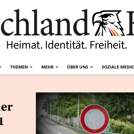
THEMEN
MEHR
ÜBER UNS
SOZIALE MEDI
Deutschland-
ner
1
Kurier