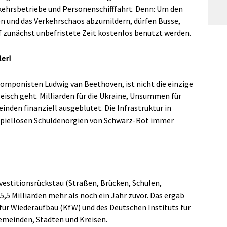
rkehrsbetriebe und Personenschifffahrt. Denn: Um den
en und das Verkehrschaos abzumildern, dürfen Busse,
zunächst unbefristete Zeit kostenlos benutzt werden.
ler!
mponisten Ludwig van Beethoven, ist nicht die einzige
isch geht. Milliarden für die Ukraine, Unsummen für
nden finanziell ausgeblutet. Die Infrastruktur in
eispiellosen Schuldenorgien von Schwarz-Rot immer
vestitionsrückstau (Straßen, Brücken, Schulen,
15,5 Milliarden mehr als noch ein Jahr zuvor. Das ergab
 für Wiederaufbau (KfW) und des Deutschen Instituts für
emeinden, Städten und Kreisen.