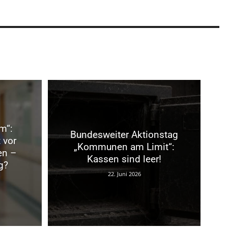
m“:
Bundesweiter Aktionstag
 vor
„Kommunen am Limit“:
en –
Kassen sind leer!
g?
22. Juni 2026