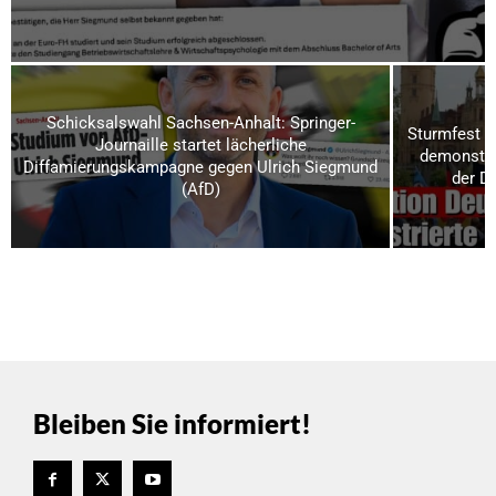
Schicksalswahl Sachsen-Anhalt: Springer-
Sturmfest u
Journaille startet lächerliche
demonstrie
Diffamierungskampagne gegen Ulrich Siegmund
der D
(AfD)
Bleiben Sie informiert!