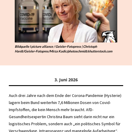
Bildquelle I picture alliance / Geisler-Fotopress | Christoph
Hardt/Geisler-Fotopres/Mirza Kadic/photoschmidt/shutterstock.com
3. Juni 2026
Auch drei Jahre nach dem Ende der Corona-Pandemie (Hysterie)
lagern beim Bund weiterhin 7,6 Millionen Dosen von Covid-
Impfstoffen, die kein Mensch mehr braucht. AfD-
Gesundheitsexpertin Christina Baum sieht darin nicht nur ein
logistisches Problem, sondern auch „ein politisches Symbol für
Verschwendung, Intransparenz und mangelnde Aufarbeitung“.