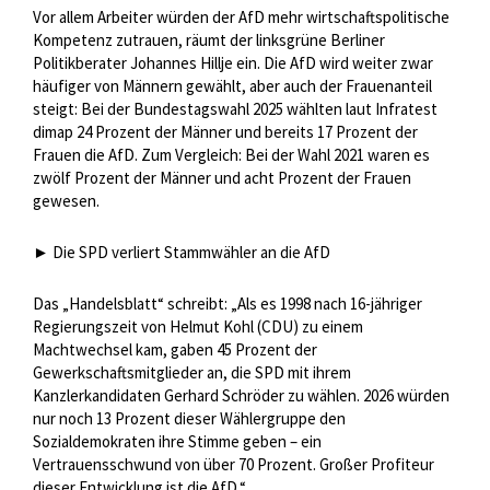
Vor allem Arbeiter würden der AfD mehr wirtschaftspolitische
Kompetenz zutrauen, räumt der linksgrüne Berliner
Politikberater Johannes Hillje ein. Die AfD wird weiter zwar
häufiger von Männern gewählt, aber auch der Frauenanteil
steigt: Bei der Bundestagswahl 2025 wählten laut Infratest
dimap 24 Prozent der Männer und bereits 17 Prozent der
Frauen die AfD. Zum Vergleich: Bei der Wahl 2021 waren es
zwölf Prozent der Männer und acht Prozent der Frauen
gewesen.
► Die SPD verliert Stammwähler an die AfD
Das „Handelsblatt“ schreibt: „Als es 1998 nach 16-jähriger
Regierungszeit von Helmut Kohl (CDU) zu einem
Machtwechsel kam, gaben 45 Prozent der
Gewerkschaftsmitglieder an, die SPD mit ihrem
Kanzlerkandidaten Gerhard Schröder zu wählen. 2026 würden
nur noch 13 Prozent dieser Wählergruppe den
Sozialdemokraten ihre Stimme geben – ein
Vertrauensschwund von über 70 Prozent. Großer Profiteur
dieser Entwicklung ist die AfD.“