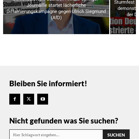
Sturmfest u
Journaille startet lächerliche
demonstrie
Diffamierungskampagne gegen Ulrich Siegmund
der D
(AfD)
Bleiben Sie informiert!
Nicht gefunden was Sie suchen?
SUCHEN
Hier Schlagwort eingeben…