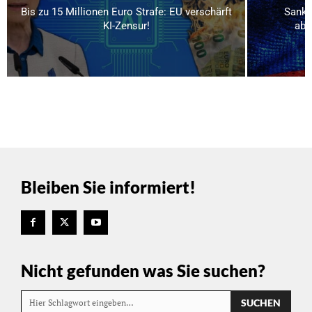
Bis zu 15 Millionen Euro Strafe: EU verschärft
Sankti
KI-Zensur!
abg
Bleiben Sie informiert!
Nicht gefunden was Sie suchen?
SUCHEN
Hier Schlagwort eingeben…