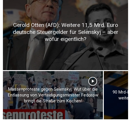
Gerold Otten (AfD): Weitere 11,5 Mrd. Euro
deutsche Steuergelder für Selenskyj – aber
wofür eigentlich?
Massenproteste gegen Selenskyj: Wut über die
90 Mrd-Kre
Entlassung von Verteidigungsminister Fedorow
weiter
bringt die Straße zum Kochen!