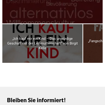
„Ich kauf mir ein Kind – Das unwürdige
„Fangschuß
Geschäft mit der Leihmutterschaft“ von Birgit
Kelle
Bleiben Sie informiert!