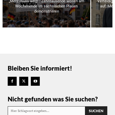
„Merz muss weg!“: Zehntausende wollen am
Verteidigu
Wochenende im sächsischen Plauen
auf: Meh
demonstrieren
Bleiben Sie informiert!
Nicht gefunden was Sie suchen?
SUCHEN
Hier Schlagwort eingeben…