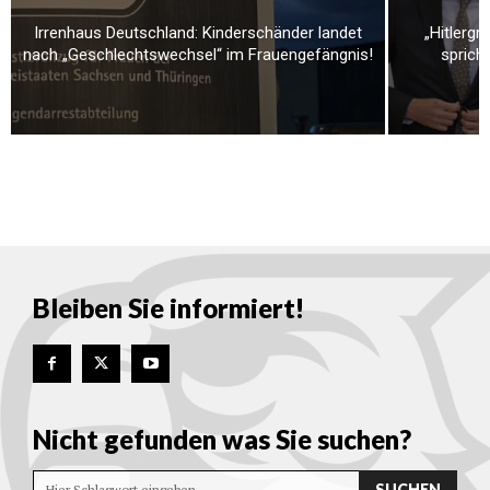
Irrenhaus Deutschland: Kinderschänder landet
„Hitlerg
nach „Geschlechtswechsel“ im Frauengefängnis!
spricht
Bleiben Sie informiert!
Nicht gefunden was Sie suchen?
SUCHEN
Hier Schlagwort eingeben…