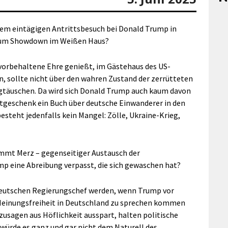
inem eintägigen Antrittsbesuch bei Donald Trump in
zum Showdown im Weißen Haus?
vorbehaltene Ehre genießt, im Gästehaus des US-
n, sollte nicht über den wahren Zustand der zerrütteten
täuschen. Da wird sich Donald Trump auch kaum davon
stgeschenk ein Buch über deutsche Einwanderer in den
steht jedenfalls kein Mangel: Zölle, Ukraine-Krieg,
ommt Merz – gegenseitiger Austausch der
p eine Abreibung verpasst, die sich gewaschen hat?
 deutschen Regierungschef werden, wenn Trump vor
Meinungsfreiheit in Deutschland zu sprechen kommen
zusagen aus Höflichkeit ausspart, halten politische
würde es ganz und gar nicht dem Naturell des