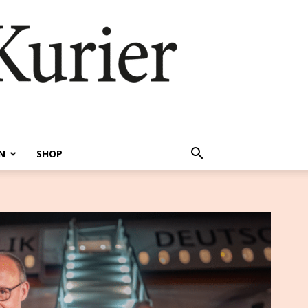
N
SHOP