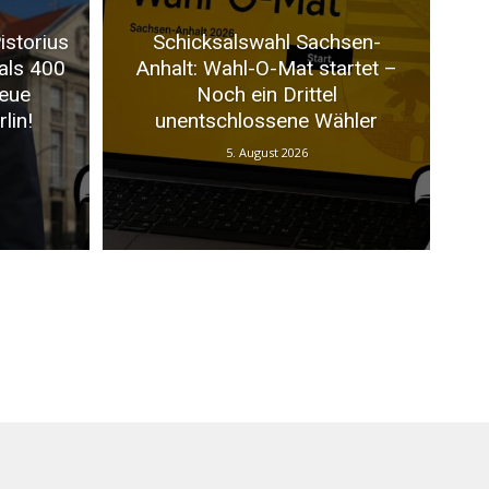
istorius
Schicksalswahl Sachsen-
als 400
Anhalt: Wahl-O-Mat startet –
neue
Noch ein Drittel
lin!
unentschlossene Wähler
5. August 2026