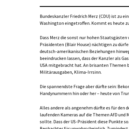
Bundeskanzler Friedrich Merz (CDU) ist zu e
Washington eingetroffen. Kommt es heute 
Dass Merz die sonst nur hohen Staatsgästen 
Präsidenten (Blair House) nächtigen zu dürfe
deutsch-amerikanischen Beziehungen hinweg
beeindrucken lassen, dass der Kanzler als Ga
USA mitgebracht hat. An brisanten Themen be
Militärausgaben, Klima-Irrsinn.
Die spannendste Frage aber dürfte sein: Bek
Handynummern hin oder her – heute von Trum
Alles andere als angenehm dürfte es für den
laufenden Kameras auf die Themen AfD und 
sollte. Dass der US-Präsident diese Punkte so
Beobachter für unwahrscheinlich. Zumindest 