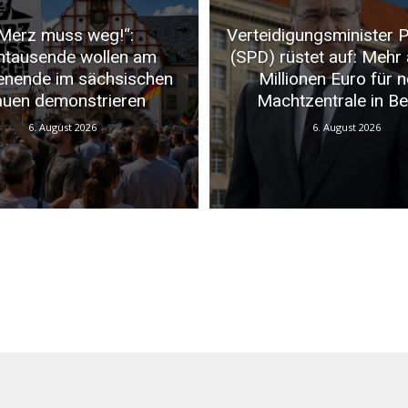
Merz muss weg!“:
Verteidigungsminister P
ntausende wollen am
(SPD) rüstet auf: Mehr 
nende im sächsischen
Millionen Euro für 
auen demonstrieren
Machtzentrale in Ber
6. August 2026
6. August 2026