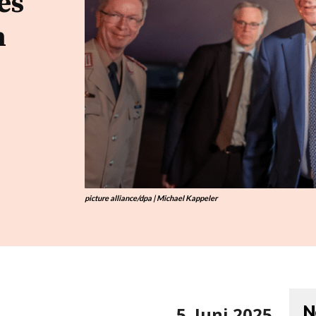
es
n
picture alliance/dpa | Michael Kappeler
N
5. Juni 2025