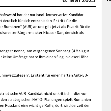
haftswahl hat der national-konservative Kandidat
eutlich für sich entschieden. Er tritt für die
er Rumänen“ (AUR) an und gilt jetzt als Favorit für die
Bukarester Bürgermeister Nicusor Dan, der sich als
prenger“ nennt,
am vergangenen Sonntag (4.Mai) gut
r keine Umfrage hatte ihm einen Sieg in dieser Höhe
„hinwegzufegen“. Er steht für einen harten Anti-EU-
triotische AUR-Kandidat nicht unkritisch – dies vor
 In den strategischen NATO-Planungen spielt Rumänien
 Russland eine wichtige Rolle; dort wird derzeit der