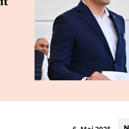
it
N
6. Mai 2025