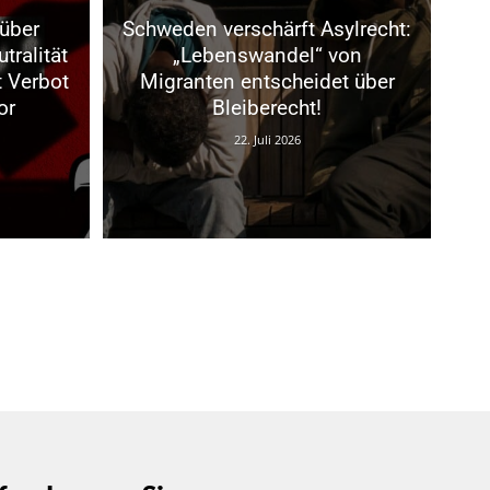
über
Schweden verschärft Asylrecht:
tralität
„Lebenswandel“ von
t Verbot
Migranten entscheidet über
or
Bleiberecht!
22. Juli 2026