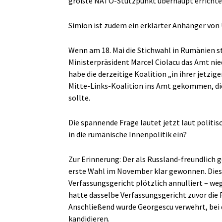
größte NATO-Stützpunkt überhaupt errichte
Simion ist zudem ein erklärter Anhänger von
Wenn am 18. Mai die Stichwahl in Rumänien st
Ministerpräsident Marcel Ciolacu das Amt nie
habe die derzeitige Koalition „in ihrer jetzi
Mitte-Links-Koalition ins Amt gekommen, die
sollte.
Die spannende Frage lautet jetzt laut politis
in die rumänische Innenpolitik ein?
Zur Erinnerung: Der als Russland-freundlich 
erste Wahl im November klar gewonnen. Die
Verfassungsgericht plötzlich annulliert – we
hatte dasselbe Verfassungsgericht zuvor die 
Anschließend wurde Georgescu verwehrt, bei
kandidieren.