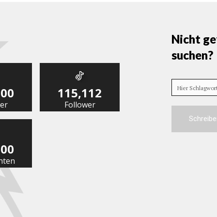
Nicht ge
suchen?
Hier Schlagwo
000
115,112
er
Follower
Schreibe
000
nten