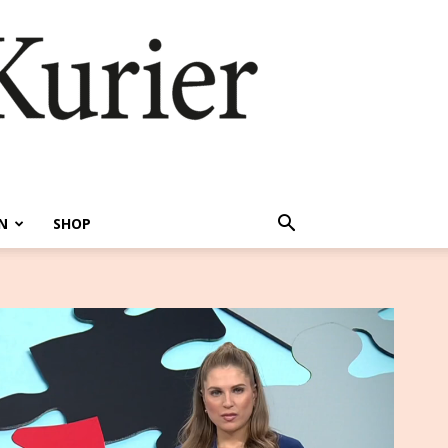
N
SHOP