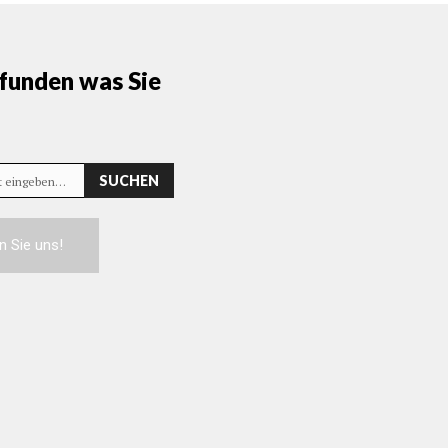
funden was Sie
SUCHEN
rt eingeben…
n Sie uns!