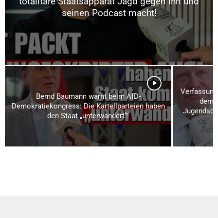
totalitäre Staatsapparat Jagd gegen ihn und
seinen Podcast macht!
Verfassungs
Bernd Baumann warnt beim AfD-
dem A
Demokratiekongress: Die Kartellparteien haben
Jugendschu
den Staat „unterwandert“!