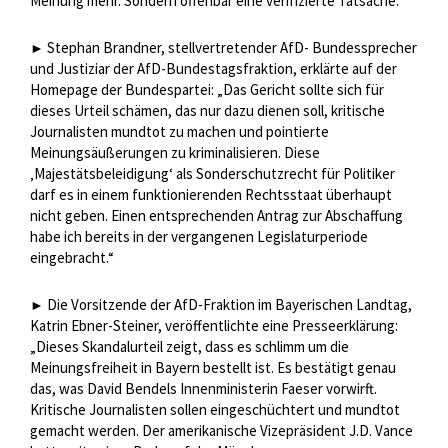
Meinung mehr. Sondern offenbar eine verifizierte Tatsache.“
Stephan Brandner, stellvertretender AfD- Bundessprecher
►
und Justiziar der AfD-Bundestagsfraktion, erklärte auf der
Homepage der Bundespartei: „Das Gericht sollte sich für
dieses Urteil schämen, das nur dazu dienen soll, kritische
Journalisten mundtot zu machen und pointierte
Meinungsäußerungen zu kriminalisieren. Diese
‚Majestätsbeleidigung‘ als Sonderschutzrecht für Politiker
darf es in einem funktionierenden Rechtsstaat überhaupt
nicht geben. Einen entsprechenden Antrag zur Abschaffung
habe ich bereits in der vergangenen Legislaturperiode
eingebracht.“
Die Vorsitzende der AfD-Fraktion im Bayerischen Landtag,
►
Katrin Ebner-Steiner, veröffentlichte eine Presseerklärung:
„Dieses Skandalurteil zeigt, dass es schlimm um die
Meinungsfreiheit in Bayern bestellt ist. Es bestätigt genau
das, was David Bendels Innenministerin Faeser vorwirft.
Kritische Journalisten sollen eingeschüchtert und mundtot
gemacht werden. Der amerikanische Vizepräsident J.D. Vance