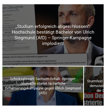
„Studium erfolgreich abgeschlossen“:
Hochschule bestätigt Bachelor von Ulrich
Siegmund (AfD) – Springer-Kampagne
implodiert!
Schicksalswahl Sachsen-Anhalt: Springer-
Sturmfest u
Journaille startet lächerliche
demonstrie
Diffamierungskampagne gegen Ulrich Siegmund
der D
(AfD)