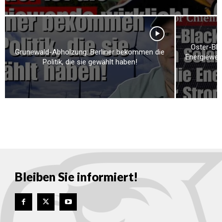
Oster-Bla
Grunewald-Abholzung: Berliner bekommen die
Energiewend
Politik, die sie gewählt haben!
Bleiben Sie informiert!