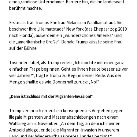
eine grandiose Unternehmer-Karriere hin, die ihn landesweit
berühmt machte.
Erstmals trat Trumps Ehefrau Melania im Wahlkampf auf. Sie
beschwor ihre „Heimatstadt“ New York (das Ehepaar zog 2019
nach Florida), außerdem ein „wunderschönes Amerika“ und
die „amerikanische Größe“. Donald Trump küsste seine Frau
auf der Bühne.
Tosender Jubel, als Trump redet: „Ich möchte mit einer ganz
einfachen Frage beginnen. Geht es Ihnen heute besser als vor
vier Jahren?“, fragte Trump zu Beginn seiner Rede. Aus der
Menge schallte es wie Donnerhall zurück: „No!“.
„Dann ist Schluss mit der Migranten-Invasion!“
Trump versprach erneut ein konsequentes Vorgehen gegen
illegale Migranten und Massenabschiebungen nach einem
Wahlsieg am 5. November: „An dem Tag, an dem ich meinen
Amtseid ablege, endet die Migranten-Invasion in unserem
Land und der Wiederaufbau unseres Landes beginnt.“