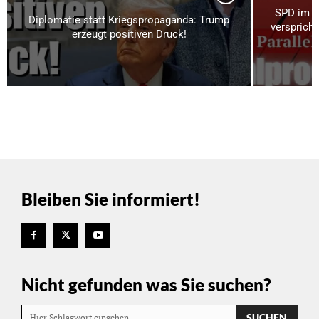
SPD im P
Diplomatie statt Kriegspropaganda: Trump
verspricht
erzeugt positiven Druck!
Bleiben Sie informiert!
Nicht gefunden was Sie suchen?
SUCHEN
Hier Schlagwort eingeben…