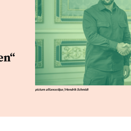
en“
picture alliance/dpa | Hendrik Schmidt