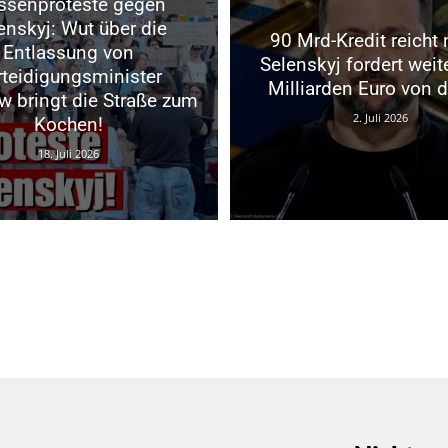
senproteste gegen
enskyj: Wut über die
90 Mrd-Kredit reicht 
Entlassung von
Selenskyj fordert weit
rteidigungsminister
Milliarden Euro von 
w bringt die Straße zum
2. Juli 2026
Kochen!
18. Juli 2026