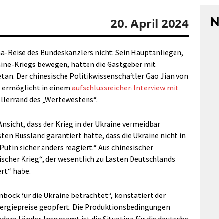
N
20. April 2024
ina-Reise des Bundeskanzlers nicht: Sein Hauptanliegen,
aine-Kriegs bewegen, hatten die Gastgeber mit
an. Der chinesische Politikwissenschaftler Gao Jian von
y ermöglicht in einem
aufschlussreichen Interview mit
ellerrand des „Wertewestens“.
Ansicht, dass der Krieg in der Ukraine vermeidbar
en Russland garantiert hätte, dass die Ukraine nicht in
tin sicher anders reagiert.“ Aus chinesischer
ischer Krieg“, der wesentlich zu Lasten Deutschlands
ert“ habe.
nbock für die Ukraine betrachtet“, konstatiert der
Energiepreise geopfert. Die Produktionsbedingungen
ndere Länder. Insgesamt ist die Situation für die deutsche