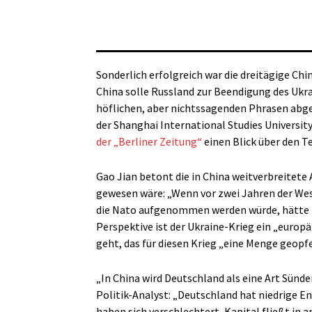
Sonderlich erfolgreich war die dreitägige Ch
China solle Russland zur Beendigung des Ukr
höflichen, aber nichtssagenden Phrasen abget
der Shanghai International Studies Universit
der „Berliner Zeitung“
einen Blick über den T
Gao Jian betont die in China weitverbreitete 
gewesen wäre: „Wenn vor zwei Jahren der West
die Nato aufgenommen werden würde, hätte Pu
Perspektive ist der Ukraine-Krieg ein „europä
geht, das für diesen Krieg „eine Menge geopf
„In China wird Deutschland als eine Art Sünde
Politik-Analyst: „Deutschland hat niedrige 
haben sich verschlechtert, Kapital fließt in a