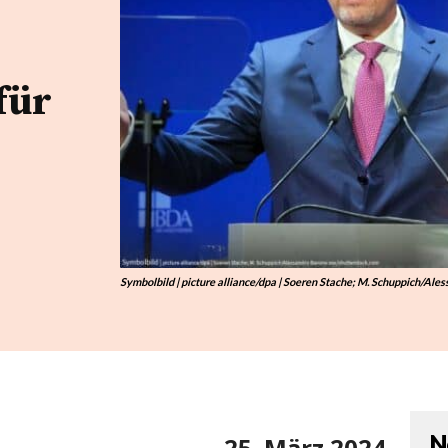
für
Symbolbild | picture alliance/dpa | Soeren Stache; M. Schuppich/Al
N
25. März 2024