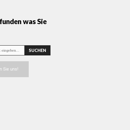
funden was Sie
SUCHEN
rt eingeben…
n Sie uns!