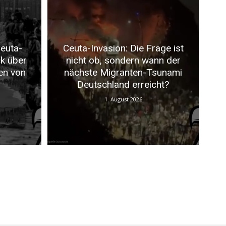
euta-
Ceuta-Invasion: Die Frage ist
ck über
nicht ob, sondern wann der
en von
nächste Migranten-Tsunami
Deutschland erreicht?
1. August 2026