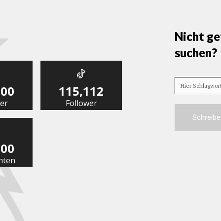
Nicht ge
suchen?
Hier Schlagwo
000
115,112
er
Follower
Schreibe
000
nten