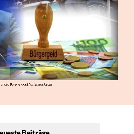
essandro Barone xxx/shutterstock.com
eueste Beiträge