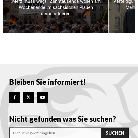
„Merz muss weg!“: Zehntausende wollen am
Verteidigung
Wochenende im sächsischen Plauen
Mehr a
demonstrieren
Bleiben Sie informiert!
Nicht gefunden was Sie suchen?
SUCHEN
Hier Schlagwort eingeben…