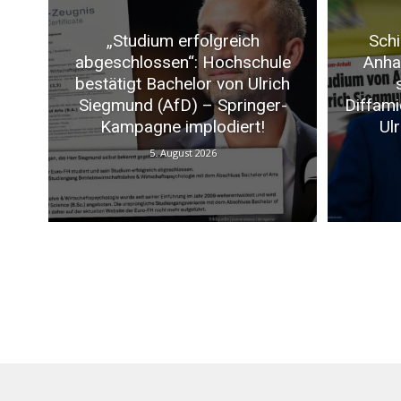
„Studium erfolgreich
Schi
abgeschlossen“: Hochschule
Anhal
bestätigt Bachelor von Ulrich
Siegmund (AfD) – Springer-
Diffam
Kampagne implodiert!
Ul
5. August 2026