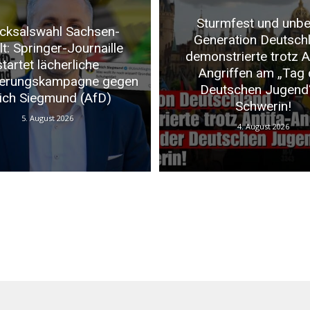
Sturmfest und unbei
cksalswahl Sachsen-
Generation Deutsch
t: Springer-Journaille
demonstrierte trotz A
startet lächerliche
Angriffen am „Tag 
ierungskampagne gegen
Deutschen Jugend“
rich Siegmund (AfD)
Schwerin!
5. August 2026
4. August 2026