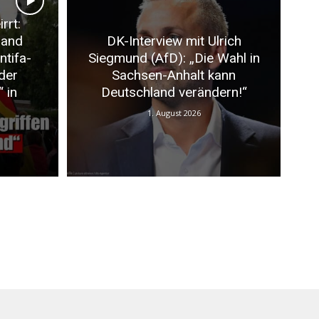
rrt:
land
DK-Interview mit Ulrich
ntifa-
Siegmund (AfD): „Die Wahl in
der
Sachsen-Anhalt kann
 in
Deutschland verändern!“
1. August 2026