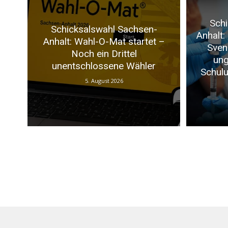
Schi
Schicksalswahl Sachsen-
Anhalt:
Anhalt: Wahl-O-Mat startet –
Sven
Noch ein Drittel
ung
unentschlossene Wähler
Schulu
5. August 2026