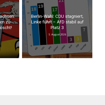
achsen:
Berlin-Wahl: CDU stagniert,
ten zu
Linke führt – AfD stabil auf
öscht!
Platz 3
5. August 2026