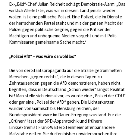
Ex-„Bild“-Chef Julian Reichelt schlägt Demokratie-Alarm: „Das
wirklich Allerletzte, was wir in diesem Land jemals wieder
wollen, ist eine politische Polizei. Eine Polizei, die im Dienste
der herrschenden Partei steht und mit der ganzen Macht der
Polizei gegen politische Gegner, gegen die Kritiker der
Mächtigen und unbequeme Medien vorgeht und mit Polit-
Kommissaren gemeinsame Sache macht.“
„Polizei AfD“ – was wäre da wohl los?
Die von der Staatspropaganda auf die Straße getrommelten
Menschen „gegen rechts“, die in diesen Tagen zu
Zehntausenden gegen die AfD demonstrieren, haben nicht
begriffen, dass in Deutschland „Schon wieder“ längst Realität
ist! Man stelle sich einmal vor, es würde eine „Polizei der CDU“
oder gar eine „Polizei der AfD“ geben. Die Lichterketten
würden von Garmisch bis Flensburg reichen, der
Bundespräsident wäre im Dauer-Erregungszustand. Für die
„Grünen“ lässt der SPD-Apparatschik und frühere
Linksextremist Frank-Walter Steinmeier offenbar andere
Maßstäbe gelten. Sie dürfen bisher unwidersprochen ihre