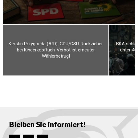
Kerstin Przygodda (AfD): CDU/CSU-Rückzieher
BKA schläg
bei Kinderkopftuch-Verbot ist erneuter
unter 40
Wählerbetrug!
Bleiben Sie informiert!