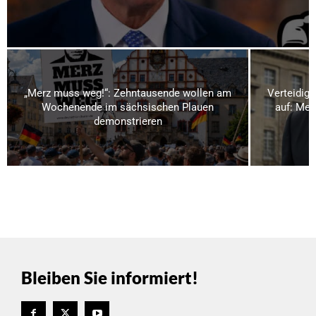
„Merz muss weg!“: Zehntausende wollen am
Verteidigu
Wochenende im sächsischen Plauen
auf: Meh
demonstrieren
Bleiben Sie informiert!