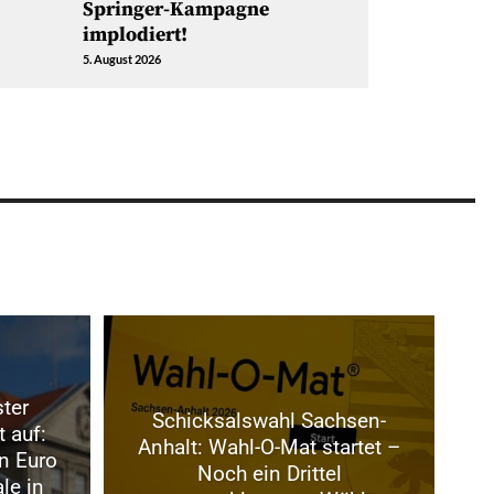
Springer-Kampagne
implodiert!
5. August 2026
ter
Schicksalswahl Sachsen-
t auf:
Anhalt: Wahl-O-Mat startet –
n Euro
Noch ein Drittel
le in