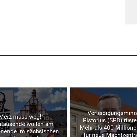
Verteidigungsminis
Merz muss weg!“:
Pistorius (SPD) rüste
ntausende wollen am
Mehr als 400 Millione
nende im sächsischen
für neue Machtzentra