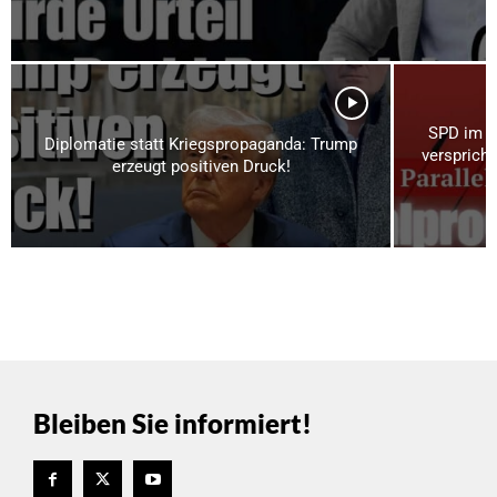
SPD im P
Diplomatie statt Kriegspropaganda: Trump
verspricht
erzeugt positiven Druck!
Bleiben Sie informiert!