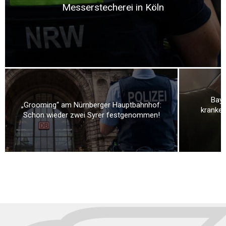
Messerstecherei in Köln
Baye
„Grooming“ am Nürnberger Hauptbahnhof:
kranken
Schon wieder zwei Syrer festgenommen!