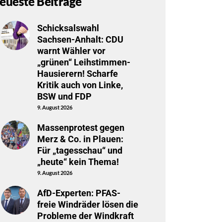
eueste Beiträge
Schicksalswahl
Sachsen-Anhalt: CDU
warnt Wähler vor
„grünen“ Leihstimmen-
Hausierern! Scharfe
Kritik auch von Linke,
BSW und FDP
9. August 2026
Massenprotest gegen
Merz & Co. in Plauen:
Für „tagesschau“ und
„heute“ kein Thema!
9. August 2026
AfD-Experten: PFAS-
freie Windräder lösen die
Probleme der Windkraft