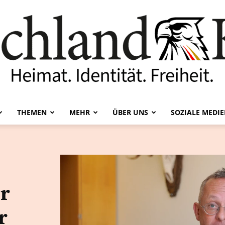
THEMEN
MEHR
ÜBER UNS
SOZIALE MEDI
Deutschland-
r
Kurier
r