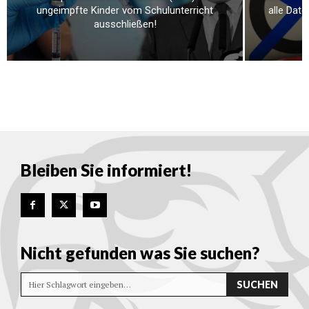
ungeimpfte Kinder vom Schulunterricht
alle Dat
ausschließen!
Bleiben Sie informiert!
Nicht gefunden was Sie suchen?
SUCHEN
Hier Schlagwort eingeben…