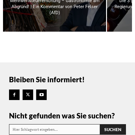
Mehrwertsteuererhöhung – Gastronomie am
Die 3 g
Abgrund! | Ein Kommentar von Peter Felser
Regierung
(AfD)
Bleiben Sie informiert!
Nicht gefunden was Sie suchen?
SUCHEN
Hier Schlagwort eingeben…