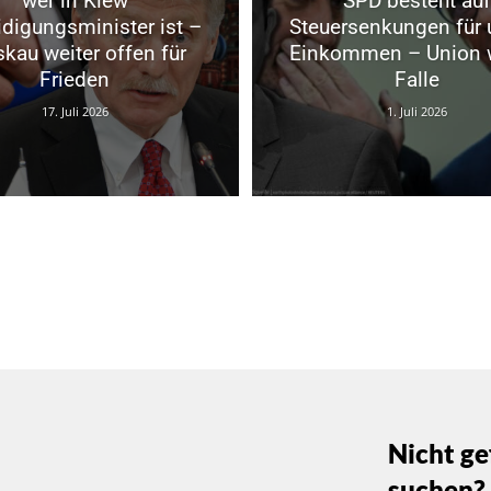
wer in Kiew
SPD besteht auf
idigungsminister ist –
Steuersenkungen für 
kau weiter offen für
Einkommen – Union w
Frieden
Falle
17. Juli 2026
1. Juli 2026
Nicht ge
suchen?