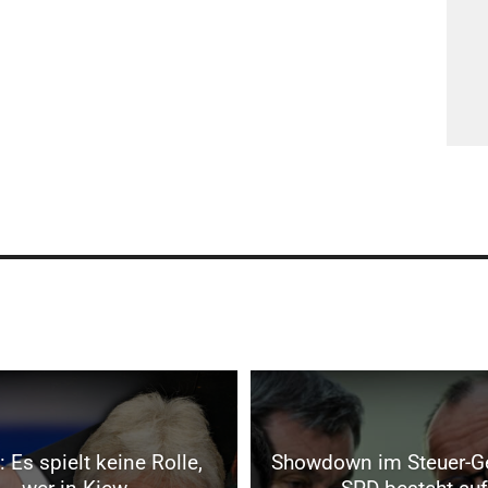
 Es spielt keine Rolle,
Showdown im Steuer-G