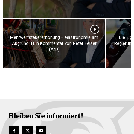
Mehrwertsteuererhöhung – Gastronomie am
Die 3 g
Abgrund! | Ein Kommentar von Peter Felser
Regierung
(AfD)
Bleiben Sie informiert!