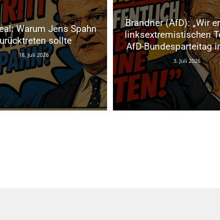
Brandner (AfD): „Wir e
eal: Warum Jens Spahn
linksextremistischen Te
urücktreten sollte
AfD-Bundesparteitag in
18. Juli 2026
3. Juli 2026