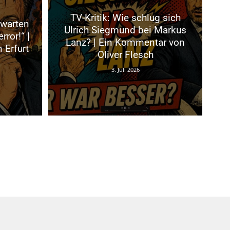
TV-Kritik: Wie schlug sich
rwarten
Ulrich Siegmund bei Markus
rror!“ |
Lanz? | Ein Kommentar von
 Erfurt
Oliver Flesch
3. Juli 2026