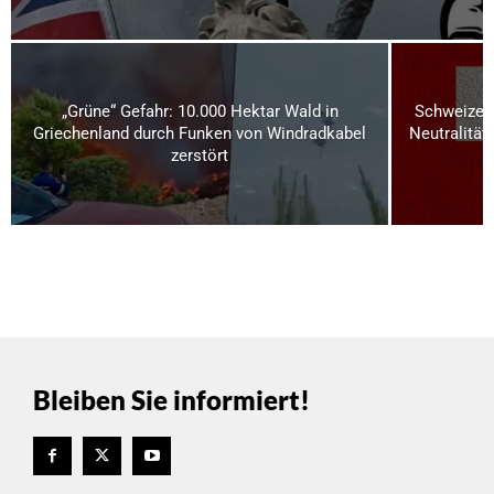
„Grüne“ Gefahr: 10.000 Hektar Wald in
Schweizer 
Griechenland durch Funken von Windradkabel
Neutralität
zerstört
Bleiben Sie informiert!