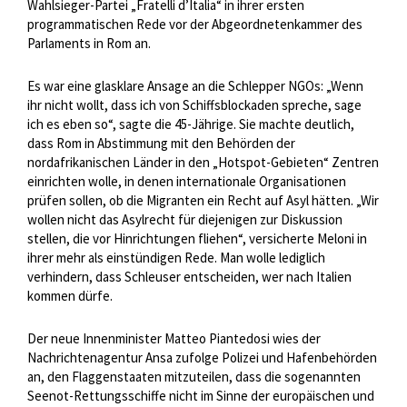
Wahlsieger-Partei „Fratelli d’Italia“ in ihrer ersten
programmatischen Rede vor der Abgeordnetenkammer des
Parlaments in Rom an.
Es war eine glasklare Ansage an die Schlepper NGOs: „Wenn
ihr nicht wollt, dass ich von Schiffsblockaden spreche, sage
ich es eben so“, sagte die 45-Jährige. Sie machte deutlich,
dass Rom in Abstimmung mit den Behörden der
nordafrikanischen Länder in den „Hotspot-Gebieten“ Zentren
einrichten wolle, in denen internationale Organisationen
prüfen sollen, ob die Migranten ein Recht auf Asyl hätten. „Wir
wollen nicht das Asylrecht für diejenigen zur Diskussion
stellen, die vor Hinrichtungen fliehen“, versicherte Meloni in
ihrer mehr als einstündigen Rede. Man wolle lediglich
verhindern, dass Schleuser entscheiden, wer nach Italien
kommen dürfe.
Der neue Innenminister Matteo Piantedosi wies der
Nachrichtenagentur Ansa zufolge Polizei und Hafenbehörden
an, den Flaggenstaaten mitzuteilen, dass die sogenannten
Seenot-Rettungsschiffe nicht im Sinne der europäischen und