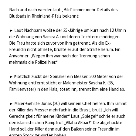
Nach und nach werden laut „Bild“ immer mehr Details des
Blutbads in Rheinland-Pfalz bekannt:
Laut Nachbarn wollte der 25-Jährige um kurz nach 12 Uhr in
►
die Wohnung von Samira A. und deren Töchtern eindringen.
Die Frau hatte sich zuvor von ihm getrennt. Als die Ex-
Freundin nicht öffnete, brüllte er auf der Straße herum. Ein
Anwohner: „Wegen ihm war nach der Trennung schon
mehrmals die Polizei hier.“
lötzlich zückt der Somalier ein Messer. 200 Meter von der
► P
Wohnung entfernt sticht er Malermeister Sascha K. (35,
Familienvater) in den Hals, tötet ihn, trennt ihm eine Hand ab.
Maler-Gehilfe Jonas (20) will seinem Chef helfen. Ihm rammt
►
der Killer das Messer mehrfach in die Brust, brüllt „Ich will
Gerechtigkeit für meine Kinder.“ Laut „Spiegel“ schrie er auch
den islamistischen Kampfruf „Allahu Akbar!“ Die abgehackte
Hand soll der Killer dann auf den Balkon seiner Freundin im
ersten Stock geworfen haben.