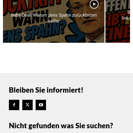
Br
Baby-Deal: Warum Jens Spahn zurücktreten
links
sollte
Bleiben Sie informiert!
Nicht gefunden was Sie suchen?