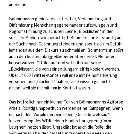
anerkannt.
Böhmermann genießt es, mit Hetze, Verleumdung und
Diffamierung Menschen gegeneinander aufzuwiegeln und
Pogromstimmung zu schüren. Seine „Blocklisten“ in den
sozialen Medien sind berüchtigt: Böhmermann ist ständig auf
der Suche nach Gesinnungsfeinden und sonnt sich im Gefühl,
jemanden aus dem Diskurs zu schmeißen. Böhmermann spürt
auch den letzten übriggebliebenen liberalen FDPler oder
konservativen CDUler auf und setzt ihn auf seine
„Blocklisten“, die von seinen Jüngern eifrig kopiert werden.
Über 14.000 Twitter-Konten will er so mit Feindmarkierung
versehen und „blockiert“ haben; viele wissen gar nichts
davon, weil sie nie mit ihm in Kontakt waren.
Das ist freilich nur ein kleiner Teil von Böhmermanns Agitprop-
Arbeit. Richtig unappetitlich werden seine Kampagnen, wenn
er, nach dem Vorbild der peinlichen „Oma-Umweltsau“-
Inszenierung des WDR, einen Kinderchor gegen „Corona-
Leugner“ hetzen lässt. Ungeklärt ist auch die Rolle, die
Böhmermann bei der Zersetzungsoperation gegen den