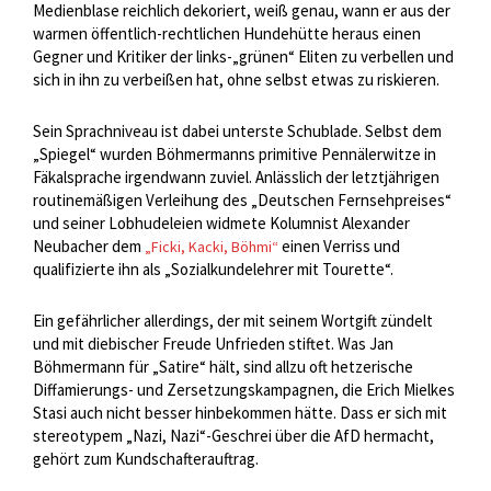
Medienblase reichlich dekoriert, weiß genau, wann er aus der
warmen öffentlich-rechtlichen Hundehütte heraus einen
Gegner und Kritiker der links-„grünen“ Eliten zu verbellen und
sich in ihn zu verbeißen hat, ohne selbst etwas zu riskieren.
Sein Sprachniveau ist dabei unterste Schublade. Selbst dem
„Spiegel“ wurden Böhmermanns primitive Pennälerwitze in
Fäkalsprache irgendwann zuviel. Anlässlich der letztjährigen
routinemäßigen Verleihung des „Deutschen Fernsehpreises“
und seiner Lobhudeleien widmete Kolumnist Alexander
Neubacher dem
einen Verriss und
„Ficki, Kacki, Böhmi“
qualifizierte ihn als „Sozialkundelehrer mit Tourette“.
Ein gefährlicher allerdings, der mit seinem Wortgift zündelt
und mit diebischer Freude Unfrieden stiftet. Was Jan
Böhmermann für „Satire“ hält, sind allzu oft hetzerische
Diffamierungs- und Zersetzungskampagnen, die Erich Mielkes
Stasi auch nicht besser hinbekommen hätte. Dass er sich mit
stereotypem „Nazi, Nazi“-Geschrei über die AfD hermacht,
gehört zum Kundschafterauftrag.