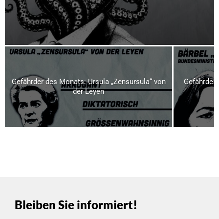
Gefährder des Monats: Ursula „Zensursula“ von
Gefährder 
der Leyen
Bleiben Sie informiert!