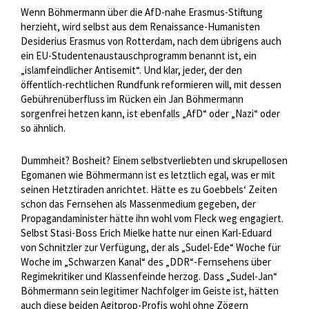
Wenn Böhmermann über die AfD-nahe Erasmus-Stiftung
herzieht, wird selbst aus dem Renaissance-Humanisten
Desiderius Erasmus von Rotterdam, nach dem übrigens auch
ein EU-Studentenaustauschprogramm benannt ist, ein
„islamfeindlicher Antisemit“. Und klar, jeder, der den
öffentlich-rechtlichen Rundfunk reformieren will, mit dessen
Gebührenüberfluss im Rücken ein Jan Böhmermann
sorgenfrei hetzen kann, ist ebenfalls „AfD“ oder „Nazi“ oder
so ähnlich.
Dummheit? Bosheit? Einem selbstverliebten und skrupellosen
Egomanen wie Böhmermann ist es letztlich egal, was er mit
seinen Hetztiraden anrichtet. Hätte es zu Goebbels‘ Zeiten
schon das Fernsehen als Massenmedium gegeben, der
Propagandaminister hätte ihn wohl vom Fleck weg engagiert.
Selbst Stasi-Boss Erich Mielke hatte nur einen Karl-Eduard
von Schnitzler zur Verfügung, der als „Sudel-Ede“ Woche für
Woche im „Schwarzen Kanal“ des „DDR“-Fernsehens über
Regimekritiker und Klassenfeinde herzog. Dass „Sudel-Jan“
Böhmermann sein legitimer Nachfolger im Geiste ist, hätten
auch diese beiden Agitprop-Profis wohl ohne Zögern