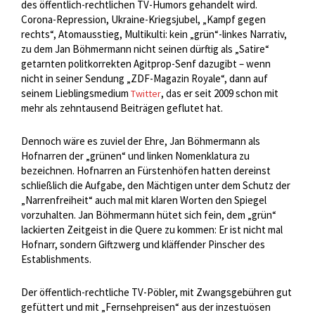
des öffentlich-rechtlichen TV-Humors gehandelt wird.
Corona-Repression, Ukraine-Kriegsjubel, „Kampf gegen
rechts“, Atomausstieg, Multikulti: kein „grün“-linkes Narrativ,
zu dem Jan Böhmermann nicht seinen dürftig als „Satire“
getarnten politkorrekten Agitprop-Senf dazugibt – wenn
nicht in seiner Sendung „ZDF-Magazin Royale“, dann auf
seinem Lieblingsmedium
, das er seit 2009 schon mit
Twitter
mehr als zehntausend Beiträgen geflutet hat.
Dennoch wäre es zuviel der Ehre, Jan Böhmermann als
Hofnarren der „grünen“ und linken Nomenklatura zu
bezeichnen. Hofnarren an Fürstenhöfen hatten dereinst
schließlich die Aufgabe, den Mächtigen unter dem Schutz der
„Narrenfreiheit“ auch mal mit klaren Worten den Spiegel
vorzuhalten. Jan Böhmermann hütet sich fein, dem „grün“
lackierten Zeitgeist in die Quere zu kommen: Er ist nicht mal
Hofnarr, sondern Giftzwerg und kläffender Pinscher des
Establishments.
Der öffentlich-rechtliche TV-Pöbler, mit Zwangsgebühren gut
gefüttert und mit „Fernsehpreisen“ aus der inzestuösen