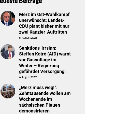
eueste Beiträge
Merz im Ost-Wahlkampf
unerwünscht: Landes-
CDU plant bisher mit nur
zwei Kanzler-Auftritten
6. August 2026
Sanktions-Irrsinn:
Steffen Kotré (AfD) warnt
vor Gasnotlage im
Winter – Regierung
gefährdet Versorgung!
6. August 2026
„Merz muss weg!“:
Zehntausende wollen am
Wochenende im
sächsischen Plauen
demonstrieren