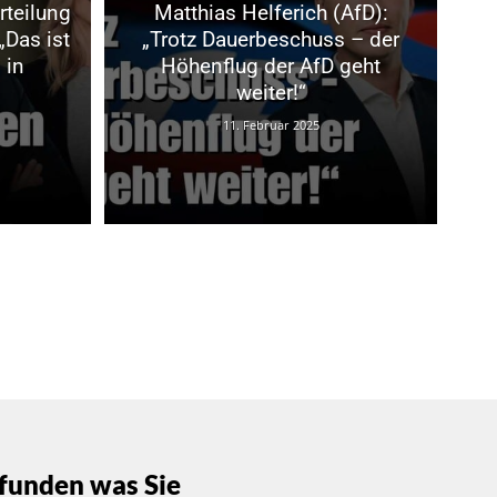
rteilung
Matthias Helferich (AfD):
„Das ist
„Trotz Dauerbeschuss – der
 in
Höhenflug der AfD geht
weiter!“
11. Februar 2025
funden was Sie