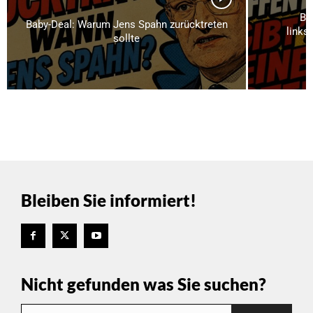
Br
Baby-Deal: Warum Jens Spahn zurücktreten
links
sollte
Bleiben Sie informiert!
Nicht gefunden was Sie suchen?