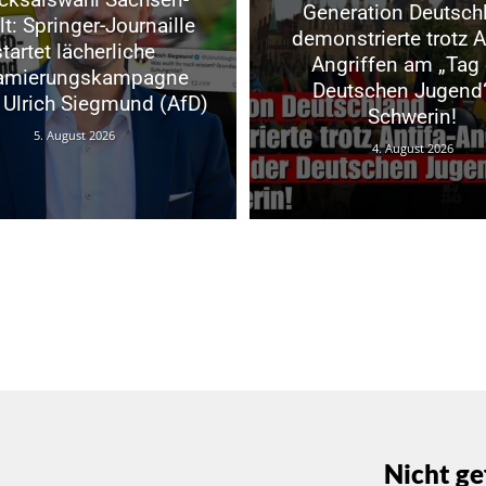
Generation Deutsch
t: Springer-Journaille
demonstrierte trotz A
startet lächerliche
Angriffen am „Tag 
famierungskampagne
Deutschen Jugend“
Ulrich Siegmund (AfD)
Schwerin!
5. August 2026
4. August 2026
Nicht ge