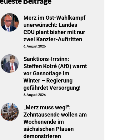
eueste Beiträge
Merz im Ost-Wahlkampf
unerwünscht: Landes-
CDU plant bisher mit nur
zwei Kanzler-Auftritten
6. August 2026
Sanktions-Irrsinn:
Steffen Kotré (AfD) warnt
vor Gasnotlage im
Winter – Regierung
gefährdet Versorgung!
6. August 2026
„Merz muss weg!“:
Zehntausende wollen am
Wochenende im
sächsischen Plauen
demonstrieren