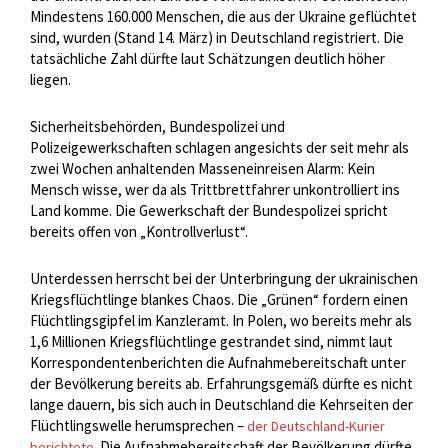
Mindestens 160.000 Menschen, die aus der Ukraine geflüchtet
sind, wurden (Stand 14. März) in Deutschland registriert. Die
tatsächliche Zahl dürfte laut Schätzungen deutlich höher
liegen.
Sicherheitsbehörden, Bundespolizei und
Polizeigewerkschaften schlagen angesichts der seit mehr als
zwei Wochen anhaltenden Masseneinreisen Alarm: Kein
Mensch wisse, wer da als Trittbrettfahrer unkontrolliert ins
Land komme. Die Gewerkschaft der Bundespolizei spricht
bereits offen von „Kontrollverlust“.
Unterdessen herrscht bei der Unterbringung der ukrainischen
Kriegsflüchtlinge blankes Chaos. Die „Grünen“ fordern einen
Flüchtlingsgipfel im Kanzleramt. In Polen, wo bereits mehr als
1,6 Millionen Kriegsflüchtlinge gestrandet sind, nimmt laut
Korrespondentenberichten die Aufnahmebereitschaft unter
der Bevölkerung bereits ab. Erfahrungsgemäß dürfte es nicht
lange dauern, bis sich auch in Deutschland die Kehrseiten der
Flüchtlingswelle herumsprechen –
der Deutschland-Kurier
. Die Aufnahmebereitschaft der Bevölkerung dürfte
berichtete