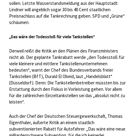
sollen. Letzte Wasserstandsmeldung aus der Hauptstadt:
Lindner will angeblich sogar 30 bis 40 Cent staatlichen
Preisnachlass auf die Tankrechnung geben. SPD und „Grüne“
schäumen.
„Das wäre der Todesstoß für viele Tankstellen“
Derweil reißt die Kritik an den Plänen des Finanzministers
nicht ab. Der geplante Tankrabatt werde „den Todesstoß für
viele kleinere und mittlere Tankstellenunternehmen
bedeuten“, warnt der Chef des Bundesverbands freier
Tankstellen (BfT), Duraid El Obeid, laut „Handelsblatt“
(Düsseldorf). Denn: Die Tankstellenbetreiber müssten bis zur
Erstattung durch den Fiskus in Vorleistung gehen. Vor allem
für die zahlreichen Einzeltankstellen sei das „absolut nicht zu
leisten“.
Auch der Chef der Deutschen Steuergewerkschaft, Thomas
Eigenthaler, äußerte Kritik an einem staatlich
subventionierten Rabatt für Autofahrer. „Das wäre eine neue
milliardenschwere Subvention, für die ich keinerlei