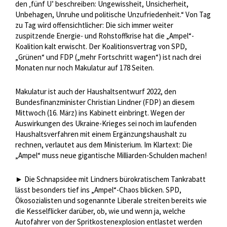
den ‚fünf U’ beschreiben: Ungewissheit, Unsicherheit,
Unbehagen, Unruhe und politische Unzufriedenheit.“ Von Tag
zu Tag wird offensichtlicher: Die sich immer weiter
zuspitzende Energie- und Rohstoffkrise hat die „Ampel“-
Koalition kalt erwischt. Der Koalitionsvertrag von SPD,
„Grünen“ und FDP („mehr Fortschritt wagen“) ist nach drei
Monaten nur noch Makulatur auf 178 Seiten.
Makulatur ist auch der Haushaltsentwurf 2022, den
Bundesfinanzminister Christian Lindner (FDP) an diesem
Mittwoch (16. März) ins Kabinett einbringt. Wegen der
Auswirkungen des Ukraine-Krieges sei noch im laufenden
Haushaltsverfahren mit einem Ergänzungshaushalt zu
rechnen, verlautet aus dem Ministerium. Im Klartext: Die
„Ampel“ muss neue gigantische Milliarden-Schulden machen!
► Die Schnapsidee mit Lindners bürokratischem Tankrabatt
lässt besonders tief ins „Ampel“-Chaos blicken. SPD,
Ökosozialisten und sogenannte Liberale streiten bereits wie
die Kesselflicker darüber, ob, wie und wenn ja, welche
Autofahrer von der Spritkostenexplosion entlastet werden