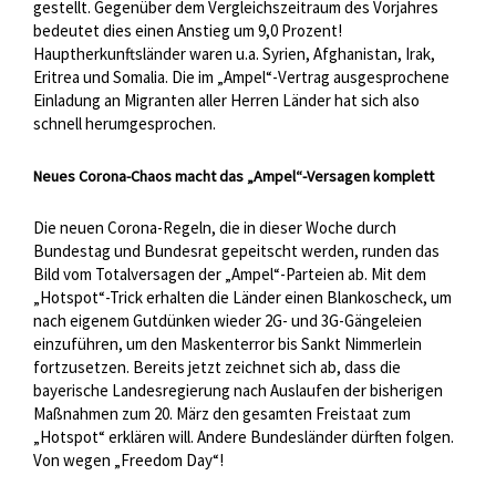
gestellt. Gegenüber dem Vergleichszeitraum des Vorjahres
bedeutet dies einen Anstieg um 9,0 Prozent!
Hauptherkunftsländer waren u.a. Syrien, Afghanistan, Irak,
Eritrea und Somalia. Die im „Ampel“-Vertrag ausgesprochene
Einladung an Migranten aller Herren Länder hat sich also
schnell herumgesprochen.
Neues Corona-Chaos macht das „Ampel“-Versagen komplett
Die neuen Corona-Regeln, die in dieser Woche durch
Bundestag und Bundesrat gepeitscht werden, runden das
Bild vom Totalversagen der „Ampel“-Parteien ab. Mit dem
„Hotspot“-Trick erhalten die Länder einen Blankoscheck, um
nach eigenem Gutdünken wieder 2G- und 3G-Gängeleien
einzuführen, um den Maskenterror bis Sankt Nimmerlein
fortzusetzen. Bereits jetzt zeichnet sich ab, dass die
bayerische Landesregierung nach Auslaufen der bisherigen
Maßnahmen zum 20. März den gesamten Freistaat zum
„Hotspot“ erklären will. Andere Bundesländer dürften folgen.
Von wegen „Freedom Day“!