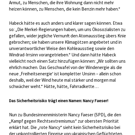
Armut, zu Menschen, die ihre Wohnung dann nicht mehr
heizen können, zu Menschen, die kein Benzin mehr haben.“
Habeck hätte es auch anders und klarer sagen können. Etwa
so: „Die Merkel-Regierungen haben, um uns Ökosozialisten zu
gefallen, wider jegliche Vernunft den Atomausstieg übers Knie
gebrochen; sie haben unsere Klimagötzen angebetet und in
unverantwortlicher Weise den Kohleausstieg sowie den
Windrad-Irrsinn vorangetrieben.“ Und dann hätte Habeck
vielleicht noch einen Satz hinzufügen können: „Wir sollten uns
ehrlich machen. Das Geschwafel von der Windenergie als die
neue ‚Freiheitsenergie‘ ist kompletter Unsinn – allein schon
deshalb, weil der Wind heute mal stärker und morgen mal
schwächer weht.“ Hätte, hätte, Fahrradkette…
Das Sicherheitsrisiko trägt einen Namen: Nancy Faeser!
Nun zu Bundesinnenministerin Nancy Faeser (SPD), die den
„Kampf gegen Rechtsextremismus“ zur obersten Priorität
erklärt hat. Die „rote Nancy“ sieht kein Sicherheitsrisiko bei
der unkontrollierten Einreise von ukrainischen Geflüchteten.