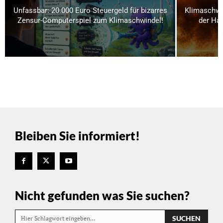
Unfassbar: 20.000 Euro Steuergeld für bizarres
Klimaschwi
Zensur-Computerspiel zum Klimaschwindel!
der Hau
Bleiben Sie informiert!
Nicht gefunden was Sie suchen?
SUCHEN
Hier Schlagwort eingeben…