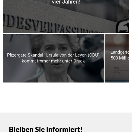
vier Jahren!
Landgerich
Pfizergate-Skandal: Ursula von der Leyen (CDU)
500 Millio
kommt immer mehr unter Druck
Bleiben Sie informiert!